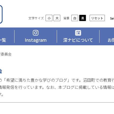
設
文字サイズ
背景
リセット
小
大
白
黒
Se
定
一覧
Instagram
深ナビについて
お
育委員会
会
の「希望に満ちた豊かな学びのブログ」です。沼田町での教育
情報発信を行っています。なお、本ブログに掲載している情報
す。