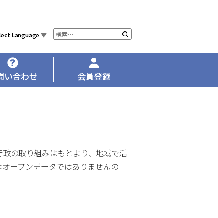
サ
検
lect Language
▼
イ
索
ト
内
検
問い合わせ
会員登録
索
行政の取り組みはもとより、地域で活
はオープンデータではありませんの