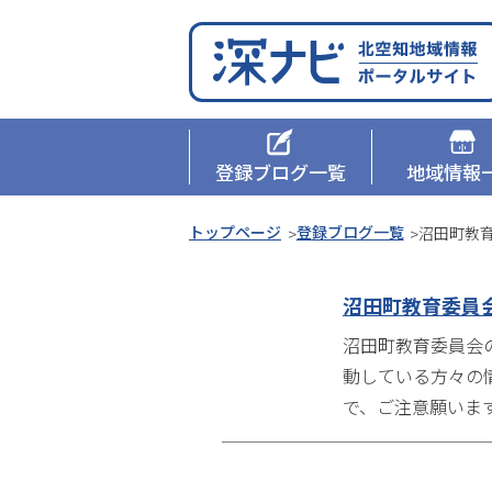
本
ペ
文
ー
へ
ジ
メ
の
深ナビ
メ
ニ
先
ュ
頭
登録ブログ一覧
地域情報
ニ
ー
へ
ュ
へ
本
現
トップページ
登録ブログ一覧
沼田町教
文
在
ー
へ
位
沼田町教育委員
メ
置
沼田町教育委員会
ニ
の
動している方々の
ュ
階
で、ご注意願いま
ー
層
へ