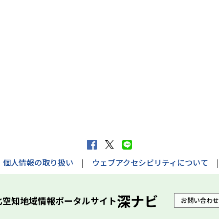
f
X
L
a
へ
I
個人情報の取り扱い
ウェブアクセシビリティについて
c
ポ
N
e
ス
E
深ナビ
北空知地域情報ポータルサイト
お問い合わせ
b
ト
で
o
す
送