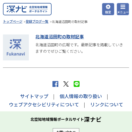
本
文
設定
メニュー
深ナビ
へ
現
トップページ
登録ブログ一覧
北海道沼田町の取材記事
在
メ
位
ニ
北海道沼田町の取材記事
置
ュ
北海道沼田町の広報です。最新記事を掲載していき
の
ますのでぜひご覧ください。
ー
階
層
へ
f
X
L
a
へ
I
サイトマップ
個人情報の取り扱い
c
ポ
N
ウェブアクセシビリティについて
リンクについて
e
ス
E
b
ト
で
深ナビ
北空知地域情報ポータルサイト
o
す
送