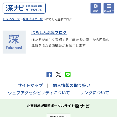
本
文
設定
メニュー
深ナビ
へ
現
トップページ
登録ブログ一覧
ほろしん温泉ブログ
在
メ
位
ニ
ほろしん温泉ブログ
置
ュ
ほたるが美しく飛翔する「ほたるの里」から四季の
の
風情をほたる館職員がお伝えします
ー
階
層
へ
f
X
L
a
へ
I
サイトマップ
個人情報の取り扱い
c
ポ
N
ウェブアクセシビリティについて
リンクについて
e
ス
E
b
ト
で
深ナビ
北空知地域情報ポータルサイト
o
す
送