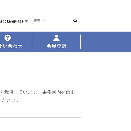
サ
検
lect Language
▼
イ
索
ト
内
検
問い合わせ
会員登録
索
ごを栽培しています。 果樹園内を自由
ください。