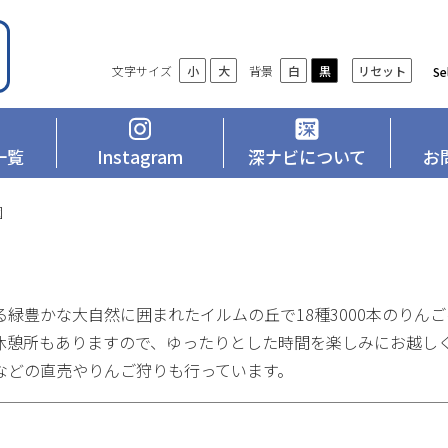
設
文字サイズ
背景
リセット
小
大
白
黒
Se
定
一覧
Instagram
深ナビについて
お
園
緑豊かな大自然に囲まれたイルムの丘で18種3000本のりん
休憩所もありますので、ゆったりとした時間を楽しみにお越し
などの直売やりんご狩りも行っています。