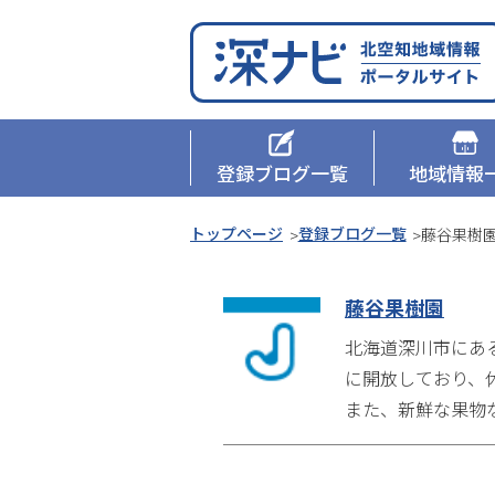
本
ペ
文
ー
へ
ジ
メ
の
深ナビ
メ
ニ
先
ュ
頭
登録ブログ一覧
地域情報
ニ
ー
へ
ュ
へ
本
現
トップページ
登録ブログ一覧
藤谷果樹
文
在
ー
へ
位
藤谷果樹園
メ
置
北海道深川市にある
ニ
の
に開放しており、
ュ
階
また、新鮮な果物
ー
層
へ