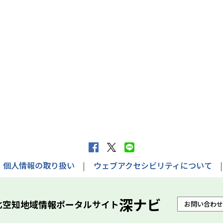
f
X
L
a
へ
I
個人情報の取り扱い
ウェブアクセシビリティについて
c
ポ
N
e
ス
E
深ナビ
北空知地域情報ポータルサイト
お問い合わせ
b
ト
で
o
す
送