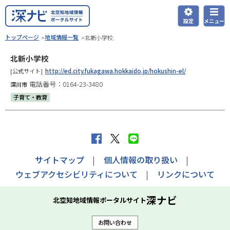
本
文
設定
メニュー
深ナビ
へ
現
トップページ
地域情報一覧
北新小学校
在
メ
北新小学校
位
ニ
置
[公式サイト]
http://ed.city.fukagawa.hokkaido.jp/hokushin-el/
ュ
の
電話番号：0164-23-3480
深川市
ー
階
子育て・教育
層
へ
f
X
L
a
へ
I
サイトマップ
個人情報の取り扱い
c
ポ
N
ウェブアクセシビリティについて
リンクについて
e
ス
E
b
ト
で
深ナビ
北空知地域情報ポータルサイト
o
す
送
お問い合わせ
o
る
る