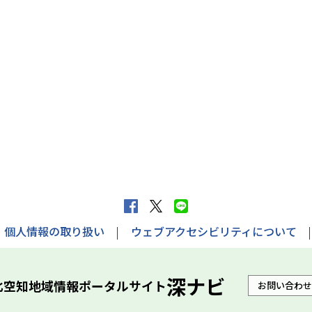
f
X
L
a
へ
I
個人情報の取り扱い
ウェブアクセシビリティについて
c
ポ
N
e
ス
E
深ナビ
北空知地域情報ポータルサイト
お問い合わせ
b
ト
で
o
す
送