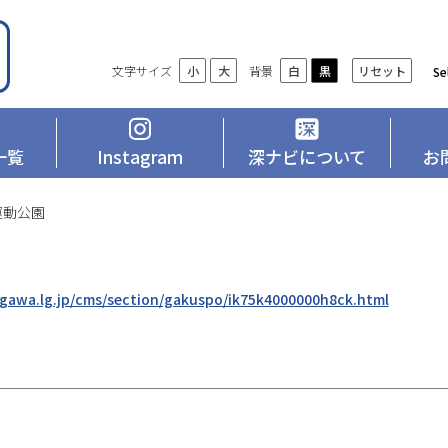
設
文字サイズ
背景
リセット
小
大
白
黒
Se
定
一覧
Instagram
深ナビについて
お
運動公園
agawa.lg.jp/cms/section/gakuspo/ik75k4000000h8ck.html