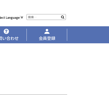
サ
検
lect Language
▼
イ
索
ト
内
検
問い合わせ
会員登録
索