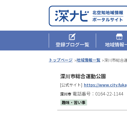
本
ペ
文
ー
へ
ジ
メ
の
深ナビ
メ
ニ
先
ュ
頭
登録ブログ一覧
地域情報
ニ
ー
へ
ュ
へ
本
現
トップページ
地域情報一覧
深川市総合
文
在
ー
へ
位
深川市総合運動公園
メ
置
[公式サイト]
https://www.city.fuk
ニ
の
電話番号：0164-22-1144
深川市
ュ
階
趣味・習い事
ー
層
へ