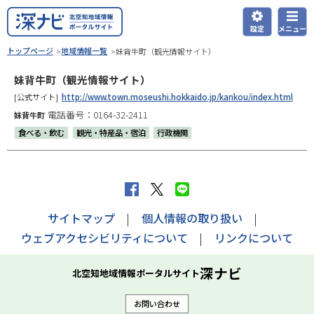
本
文
設定
メニュー
深ナビ
へ
現
トップページ
地域情報一覧
妹背牛町（観光情報サイト）
在
メ
妹背牛町（観光情報サイト）
位
ニ
置
[公式サイト]
http://www.town.moseushi.hokkaido.jp/kankou/index.html
ュ
の
電話番号：0164-32-2411
妹背牛町
ー
階
食べる・飲む
観光・特産品・宿泊
行政機関
層
へ
f
X
L
a
へ
I
サイトマップ
個人情報の取り扱い
c
ポ
N
ウェブアクセシビリティについて
リンクについて
e
ス
E
b
ト
で
深ナビ
北空知地域情報ポータルサイト
o
す
送
お問い合わせ
o
る
る